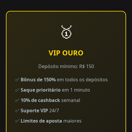
🥇
VIP OURO
Depósito mínimo: R$ 150
✅
Bônus de 150%
em todos os depósitos
✅
Saque prioritário
em 1 minuto
✅
10% de cashback
semanal
✅
Suporte VIP
24/7
✅
Limites de aposta
maiores