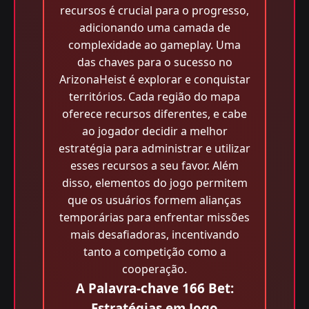
recursos é crucial para o progresso,
adicionando uma camada de
complexidade ao gameplay. Uma
das chaves para o sucesso no
ArizonaHeist é explorar e conquistar
territórios. Cada região do mapa
oferece recursos diferentes, e cabe
ao jogador decidir a melhor
estratégia para administrar e utilizar
esses recursos a seu favor. Além
disso, elementos do jogo permitem
que os usuários formem alianças
temporárias para enfrentar missões
mais desafiadoras, incentivando
tanto a competição como a
cooperação.
A Palavra-chave 166 Bet:
Estratégias em Jogo