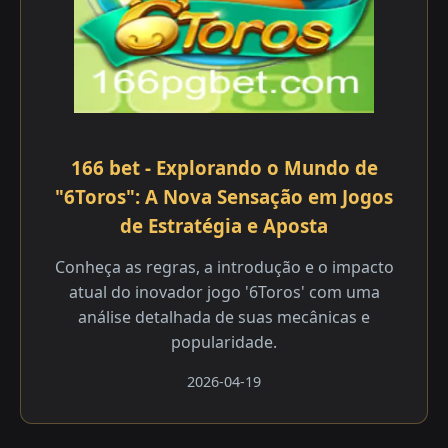
166 bet - Explorando o Mundo de
"6Toros": A Nova Sensação em Jogos
de Estratégia e Aposta
Conheça as regras, a introdução e o impacto
atual do inovador jogo '6Toros' com uma
análise detalhada de suas mecânicas e
popularidade.
2026-04-19