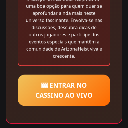
uma boa opção para quem quer se
aprofundar ainda mais neste
universo fascinante. Envolva-se nas
discussões, descubra dicas de
outros jogadores e participe dos
eventos especiais que mantêm a
comunidade de ArizonaHeist viva e
crescente.
🎰 ENTRAR NO
CASSINO AO VIVO