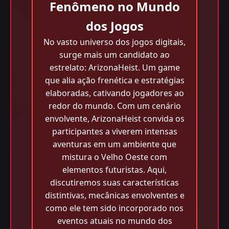
Fenômeno no Mundo
dos Jogos
No vasto universo dos jogos digitais,
surge mais um candidato ao
estrelato: ArizonaHeist. Um game
que alia ação frenética e estratégias
elaboradas, cativando jogadores ao
redor do mundo. Com um cenário
envolvente, ArizonaHeist convida os
participantes a viverem intensas
aventuras em um ambiente que
mistura o Velho Oeste com
elementos futuristas. Aqui,
discutiremos suas características
distintivas, mecânicas envolventes e
como ele tem sido incorporado nos
eventos atuais no mundo dos