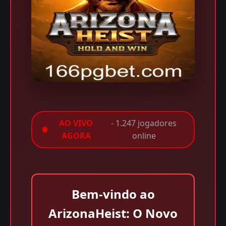
AO VIVO
- 1.247 jogadores
AGORA
online
Bem-vindo ao
ArizonaHeist: O Novo