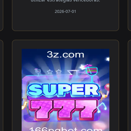
2026-07-01