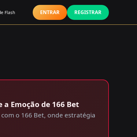
ENTRAR
REGISTRAR
de Flash
e a Emoção de 166 Bet
com o 166 Bet, onde estratégia