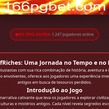
AO VIVO AGORA
- 1.247 jogadores online
fRiches: Uma Jornada no Tempo e no 
tusiastas com sua rica combinação de história, aventura 
o envolventes, oferece aos jogadores uma experiência ime
antigos em busca de tesouros perdidos.
Introdução ao Jogo
arrativa cativante que leva os jogadores a explorar civili
ulturas e mistérios antigos. Cada nível revela segredos e