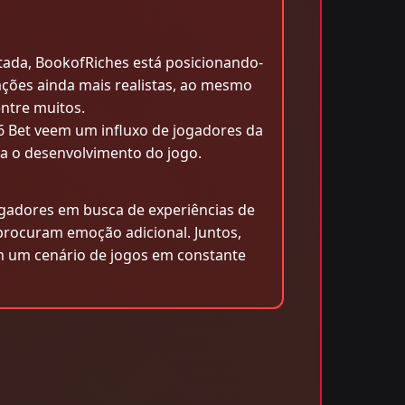
tada, BookofRiches está posicionando-
rações ainda mais realistas, ao mesmo
ntre muitos.
66 Bet veem um influxo de jogadores da
a o desenvolvimento do jogo.
jogadores em busca de experiências de
procuram emoção adicional. Juntos,
 um cenário de jogos em constante