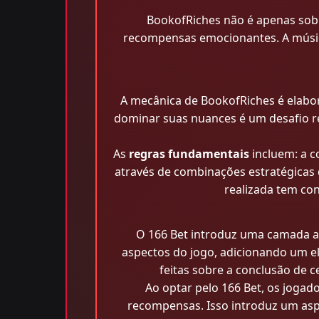
BookofRiches não é apenas sobr
recompensas emocionantes. A músic
A mecânica de BookofRiches é elabor
dominar suas nuances é um desafio rec
As
regras fundamentais
incluem: a c
através de combinações estratégicas
realizada tem con
O 166 Bet introduz uma camada a
aspectos do jogo, adicionando um e
feitas sobre a conclusão de c
Ao optar pelo 166 Bet, os jogad
recompensas. Isso introduz um asp