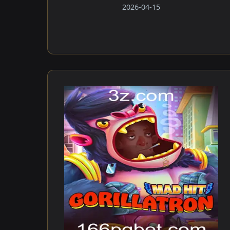
2026-04-15