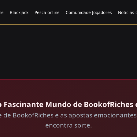
ne
Blackjack
Pesca online
Comunidade Jogadores
Notícias 
 o Fascinante Mundo de BookofRiches 
e de BookofRiches e as apostas emocionantes 
encontra sorte.