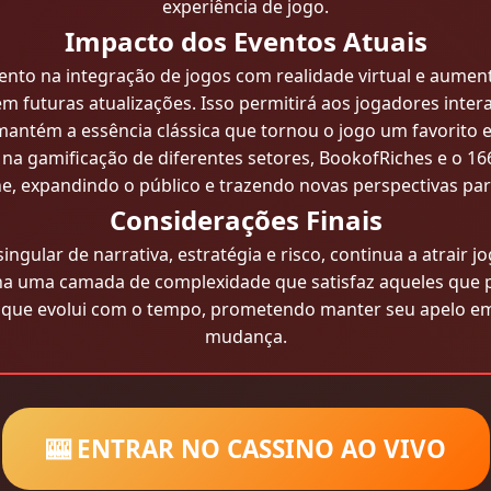
experiência de jogo.
Impacto dos Eventos Atuais
nto na integração de jogos com realidade virtual e aumen
m futuras atualizações. Isso permitirá aos jogadores inte
antém a essência clássica que tornou o jogo um favorito e
 na gamificação de diferentes setores, BookofRiches e o 1
e, expandindo o público e trazendo novas perspectivas par
Considerações Finais
gular de narrativa, estratégia e risco, continua a atrair 
ona uma camada de complexidade que satisfaz aqueles que 
 que evolui com o tempo, prometendo manter seu apelo em
mudança.
🎰 ENTRAR NO CASSINO AO VIVO