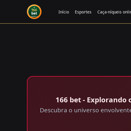
Início
Esportes
Caça-níqueis onli
166 bet - Explorando
Descubra o universo envolvent