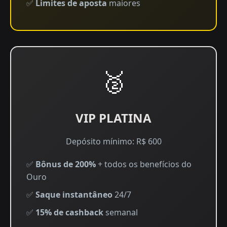
✅
Limites de aposta
maiores
🥈
VIP PLATINA
Depósito mínimo: R$ 600
✅
Bônus de 200%
+ todos os benefícios do
Ouro
✅
Saque instantâneo
24/7
✅
15% de cashback
semanal