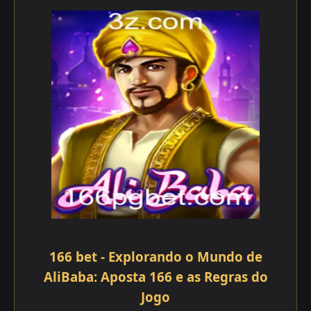
166 bet - Explorando o Mundo de
AliBaba: Aposta 166 e as Regras do
Jogo