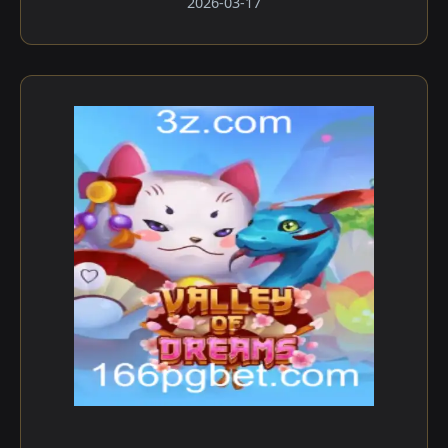
2026-03-17