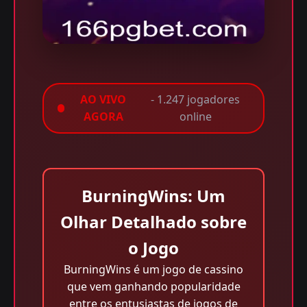
AO VIVO
- 1.247 jogadores
AGORA
online
BurningWins: Um
Olhar Detalhado sobre
o Jogo
BurningWins é um jogo de cassino
que vem ganhando popularidade
entre os entusiastas de jogos de