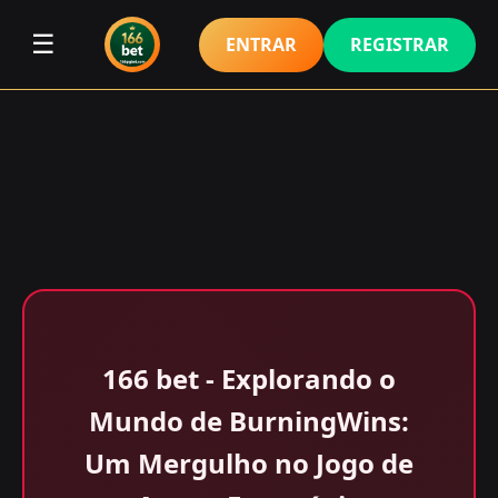
☰
ENTRAR
REGISTRAR
166 bet - Explorando o
Mundo de BurningWins:
Um Mergulho no Jogo de