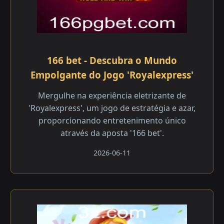
166 bet - Descubra o Mundo
Empolgante do Jogo 'Royalexpress'
Mergulhe na experiência eletrizante de
'Royalexpress', um jogo de estratégia e azar,
proporcionando entretenimento único
através da aposta '166 bet'.
2026-06-11