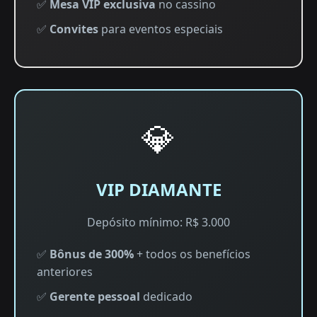
✅
Mesa VIP exclusiva
no cassino
✅
Convites
para eventos especiais
💎
VIP DIAMANTE
Depósito mínimo: R$ 3.000
✅
Bônus de 300%
+ todos os benefícios
anteriores
✅
Gerente pessoal
dedicado