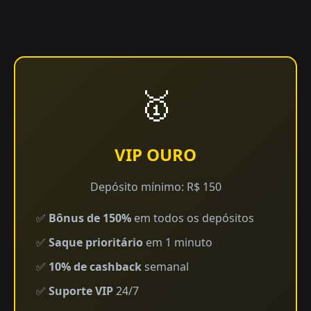
🥇
VIP OURO
Depósito mínimo: R$ 150
✅
Bônus de 150%
em todos os depósitos
✅
Saque prioritário
em 1 minuto
✅
10% de cashback
semanal
✅
Suporte VIP
24/7