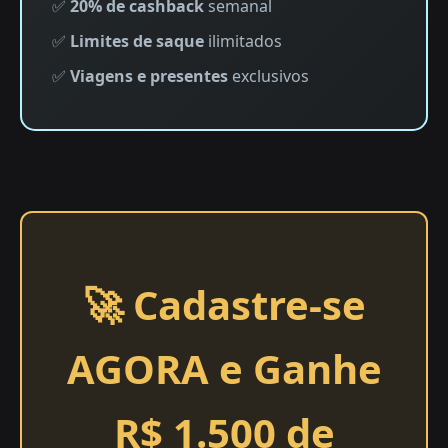
✅
20% de cashback
semanal
✅
Limites de saque
ilimitados
✅
Viagens e presentes
exclusivos
🚀 Cadastre-se
AGORA e Ganhe
R$ 1.500 de