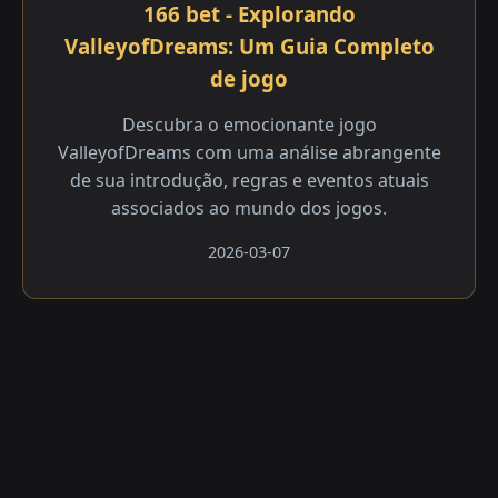
166 bet - Explorando
ValleyofDreams: Um Guia Completo
de jogo
Descubra o emocionante jogo
ValleyofDreams com uma análise abrangente
de sua introdução, regras e eventos atuais
associados ao mundo dos jogos.
2026-03-07