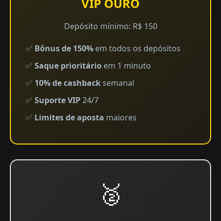
VIP OURO
Depósito mínimo: R$ 150
✅
Bônus de 150%
em todos os depósitos
✅
Saque prioritário
em 1 minuto
✅
10% de cashback
semanal
✅
Suporte VIP
24/7
✅
Limites de aposta
maiores
🥈