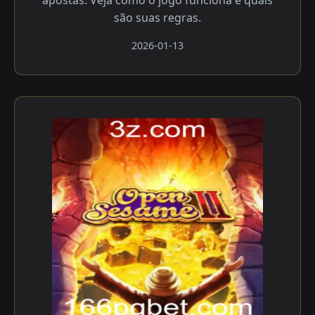
apostas. Veja como o jogo funciona e quais
são suas regras.
2026-01-13