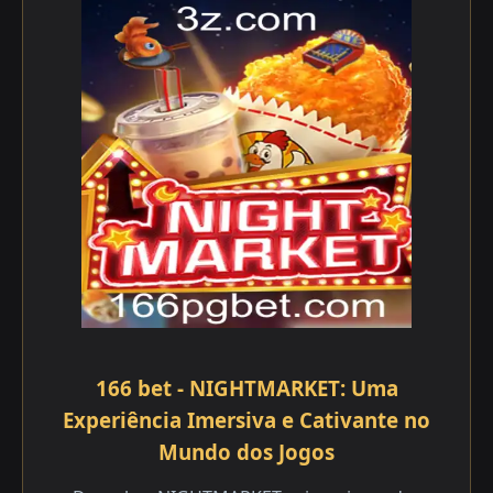
166 bet - NIGHTMARKET: Uma
Experiência Imersiva e Cativante no
Mundo dos Jogos