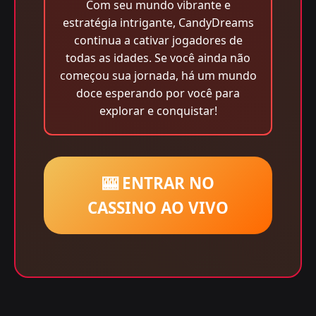
Com seu mundo vibrante e
estratégia intrigante, CandyDreams
continua a cativar jogadores de
todas as idades. Se você ainda não
começou sua jornada, há um mundo
doce esperando por você para
explorar e conquistar!
🎰 ENTRAR NO
CASSINO AO VIVO