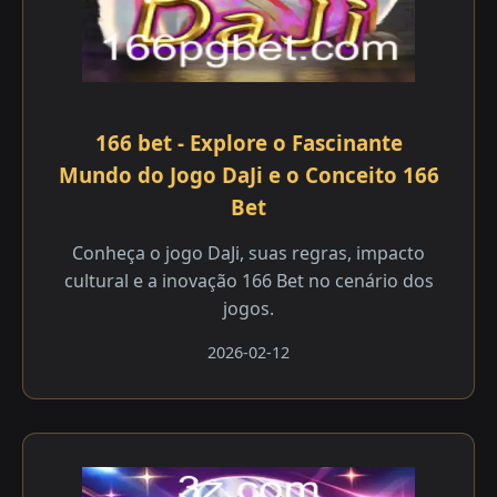
166 bet - Explore o Fascinante
Mundo do Jogo DaJi e o Conceito 166
Bet
Conheça o jogo DaJi, suas regras, impacto
cultural e a inovação 166 Bet no cenário dos
jogos.
2026-02-12