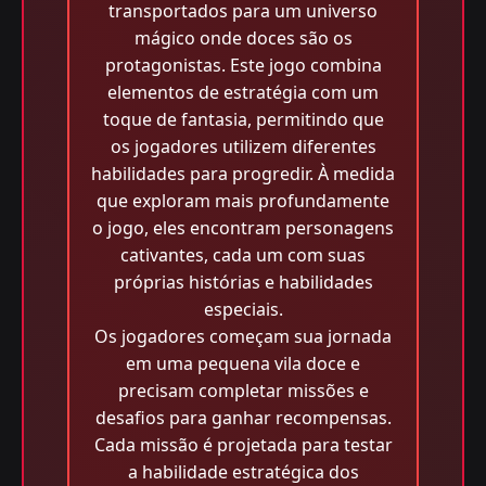
transportados para um universo
mágico onde doces são os
protagonistas. Este jogo combina
elementos de estratégia com um
toque de fantasia, permitindo que
os jogadores utilizem diferentes
habilidades para progredir. À medida
que exploram mais profundamente
o jogo, eles encontram personagens
cativantes, cada um com suas
próprias histórias e habilidades
especiais.
Os jogadores começam sua jornada
em uma pequena vila doce e
precisam completar missões e
desafios para ganhar recompensas.
Cada missão é projetada para testar
a habilidade estratégica dos