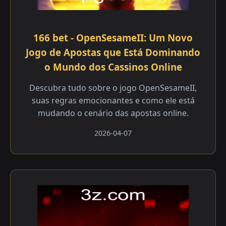
166 bet - OpenSesameII: Um Novo
Jogo de Apostas que Está Dominando
o Mundo dos Cassinos Online
Descubra tudo sobre o jogo OpenSesameII,
suas regras emocionantes e como ele está
mudando o cenário das apostas online.
2026-04-07