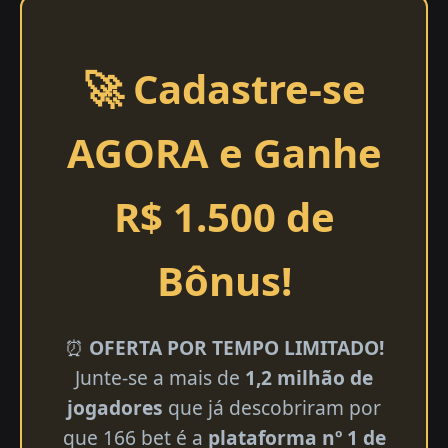
🚀 Cadastre-se
AGORA e Ganhe
R$ 1.500 de
Bônus!
⏰
OFERTA POR TEMPO LIMITADO!
Junte-se a mais de
1,2 milhão de
jogadores
que já descobriram por
que 166 bet é a
plataforma nº 1 de