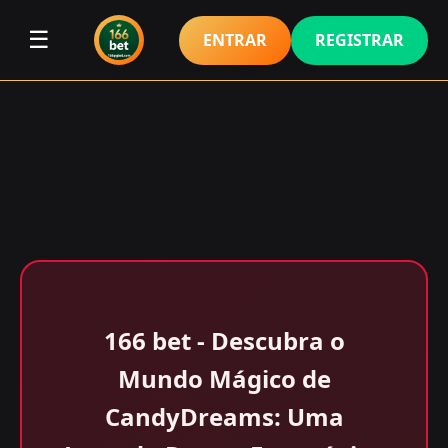
☰
ENTRAR
REGISTRAR
166 bet - Descubra o
Mundo Mágico de
CandyDreams: Uma