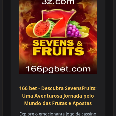
166 bet - Descubra SevensFruits:
Uma Aventurosa Jornada pelo
Mundo das Frutas e Apostas
Explore o emocionante jogo de cassino