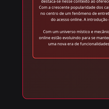
destaca-se nesse contexto ao oferec
Com a crescente popularidade dos cas
no centro de um fenômeno de entret
do acesso online. A introdução
Com um universo místico e mecânic
online estão evoluindo para se mante
uma nova era de funcionalidade