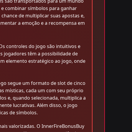
ores são transportados para um mundo
os e combinar símbolos para ganhar
 chance de multiplicar suas apostas e,
 aumentar a emoção e a recompensa em
s controles do jogo são intuitivos e
os jogadores têm a possibilidade de
 um elemento estratégico ao jogo, onde
ogo segue um formato de slot de cinco
as místicas, cada um com seu próprio
os e, quando selecionada, multiplica a
nte lucrativas. Além disso, o jogo
cas de símbolos.
 mais valorizadas. O InnerFireBonusBuy