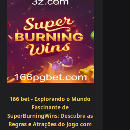
166 bet - Explorando o Mundo
Fascinante de
SuperBurningWins: Descubra as
Regras e Atrações do Jogo com