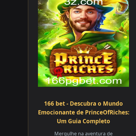
166 bet - Descubra o Mundo
Emocionante de PrinceOfRiches:
Um Guia Completo
Mergulhe na aventura de