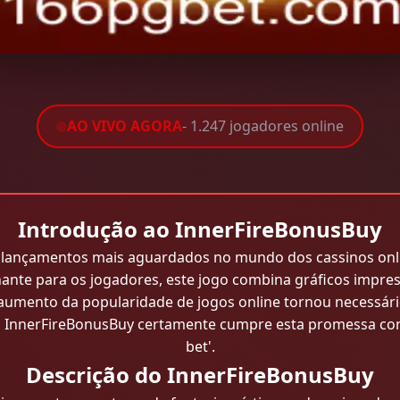
AO VIVO AGORA
- 1.247 jogadores online
Introdução ao InnerFireBonusBuy
 lançamentos mais aguardados no mundo dos cassinos onli
ante para os jogadores, este jogo combina gráficos impress
aumento da popularidade de jogos online tornou necessár
e o InnerFireBonusBuy certamente cumpre esta promessa com
bet'.
Descrição do InnerFireBonusBuy