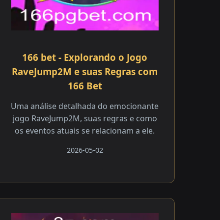
166 bet - Explorando o Jogo
RaveJump2M e suas Regras com
166 Bet
Uma análise detalhada do emocionante
jogo RaveJump2M, suas regras e como
os eventos atuais se relacionam a ele.
2026-05-02