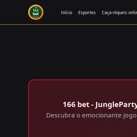
Início
Esportes
Caça-níqueis onli
166 bet - JunglePar
Descubra o emocionante jogo 