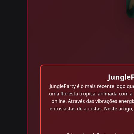
Jungle
JungleParty é o mais recente jogo 
uma floresta tropical animada com a 
online. Através das vibrações energ
entusiastas de apostas. Neste artigo