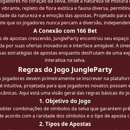
 jogadores no coração da selva, onde a natureza se mistur
vibrante, repleto de flora exótica e fauna diversa, permit
dade da natureza e a emoção das apostas. Projetado para s
nte que os jogadores nunca percam a diversão, independen
A Conexão com 166 Bet
 de apostas crescendo, JungleParty encontrou seu espaço
a por suas ofertas inovadoras e interface amigável. A siner
rsas estratégias de apostas enquanto desfrutam de uma ex
interativa na selva.
Regras do Jogo JungleParty
os jogadores devem primeiramente se inscrever na plataform
go é intuitiva, projetada para que jogadores novatos possa
cânicas. Aqui está uma visão geral das regras básicas do jo
1. Objetivo do Jogo
 é obter combinações de símbolos da selva que garantem p
de acordo com a raridade dos símbolos e o tipo de aposta c
2. Tipos de Apostas