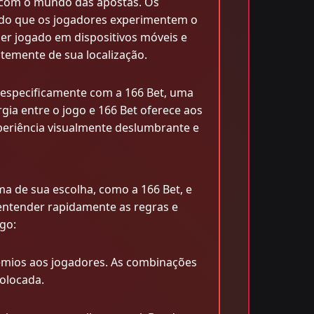
a com o mundo das apostas. Os
indo que os jogadores experimentem o
er jogado em dispositivos móveis e
temente de sua localização.
 especificamente com a 166 Bet, uma
gia entre o jogo e 166 Bet oferece aos
periência visualmente deslumbrante e
a de sua escolha, como a 166 Bet, e
m entender rapidamente as regras e
go:
rêmios aos jogadores. As combinações
olocada.