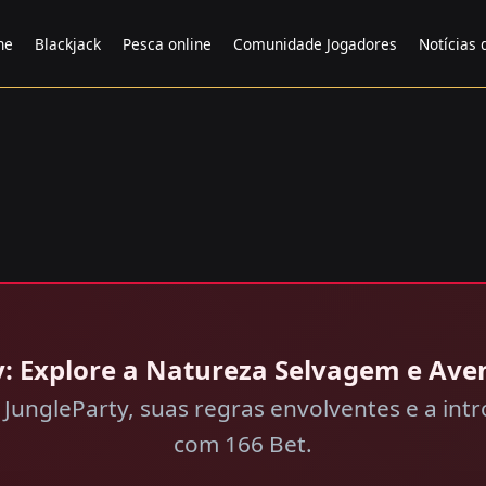
ne
Blackjack
Pesca online
Comunidade Jogadores
Notícias 
ty: Explore a Natureza Selvagem e Ave
JungleParty, suas regras envolventes e a in
com 166 Bet.