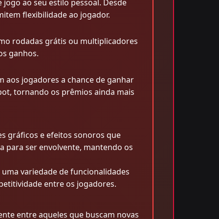
 jogo ao seu estilo pessoal. Desde
item flexibilidade ao jogador.
omo rodadas grátis ou multiplicadores
os ganhos.
cem aos jogadores a chance de ganhar
pot, tornando os prêmios ainda mais
s gráficos e efeitos sonoros que
da para ser envolvente, mantendo os
r uma variedade de funcionalidades
etitividade entre os jogadores.
lmente entre aqueles que buscam novas