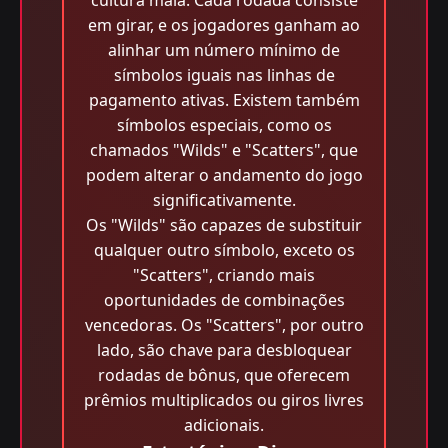
cultura maia. Cada rodada consiste
em girar, e os jogadores ganham ao
alinhar um número mínimo de
símbolos iguais nas linhas de
pagamento ativas. Existem também
símbolos especiais, como os
chamados "Wilds" e "Scatters", que
podem alterar o andamento do jogo
significativamente.
Os "Wilds" são capazes de substituir
qualquer outro símbolo, exceto os
"Scatters", criando mais
oportunidades de combinações
vencedoras. Os "Scatters", por outro
lado, são chave para desbloquear
rodadas de bônus, que oferecem
prêmios multiplicados ou giros livres
adicionais.