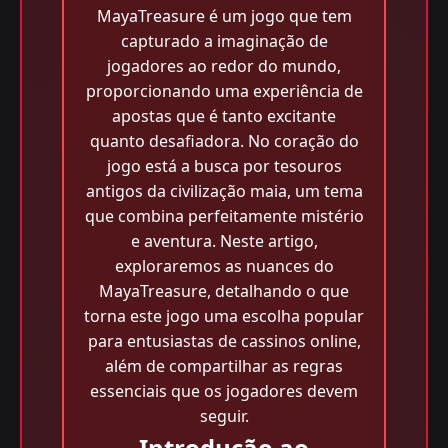
MayaTreasure é um jogo que tem
capturado a imaginação de
jogadores ao redor do mundo,
proporcionando uma experiência de
apostas que é tanto excitante
quanto desafiadora. No coração do
jogo está a busca por tesouros
antigos da civilização maia, um tema
que combina perfeitamente mistério
e aventura. Neste artigo,
exploraremos as nuances do
MayaTreasure, detalhando o que
torna este jogo uma escolha popular
para entusiastas de cassinos online,
além de compartilhar as regras
essenciais que os jogadores devem
seguir.
Introdução ao