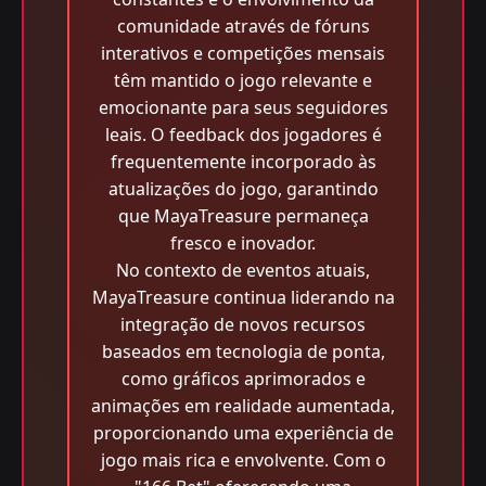
comunidade através de fóruns
interativos e competições mensais
têm mantido o jogo relevante e
emocionante para seus seguidores
leais. O feedback dos jogadores é
frequentemente incorporado às
atualizações do jogo, garantindo
que MayaTreasure permaneça
fresco e inovador.
No contexto de eventos atuais,
MayaTreasure continua liderando na
integração de novos recursos
baseados em tecnologia de ponta,
como gráficos aprimorados e
animações em realidade aumentada,
proporcionando uma experiência de
jogo mais rica e envolvente. Com o