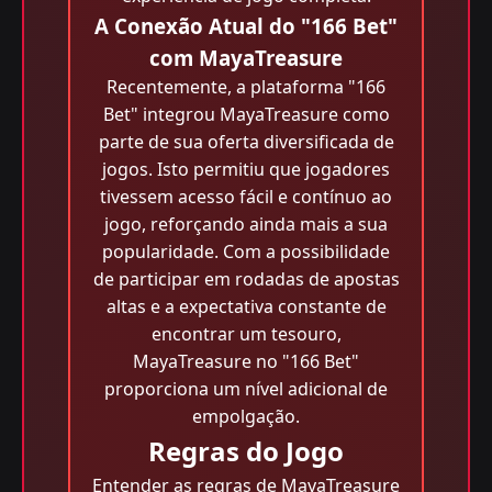
A Conexão Atual do "166 Bet"
com MayaTreasure
Recentemente, a plataforma "166
Bet" integrou MayaTreasure como
parte de sua oferta diversificada de
jogos. Isto permitiu que jogadores
tivessem acesso fácil e contínuo ao
jogo, reforçando ainda mais a sua
popularidade. Com a possibilidade
de participar em rodadas de apostas
altas e a expectativa constante de
encontrar um tesouro,
MayaTreasure no "166 Bet"
proporciona um nível adicional de
empolgação.
Regras do Jogo
Entender as regras de MayaTreasure