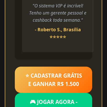
"O sistema VIP é incrível!
Tenho um gerente pessoal e
cashback toda semana."
- Roberto S., Brasília
⭐⭐⭐⭐⭐
⭐ CADASTRAR GRÁTIS
E GANHAR R$ 1.500
🎮 JOGAR AGORA -