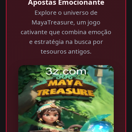
Apostas Emocionante
Explore o universo de
MayaTreasure, um jogo
cativante que combina emoção
e estratégia na busca por
tesouros antigos.