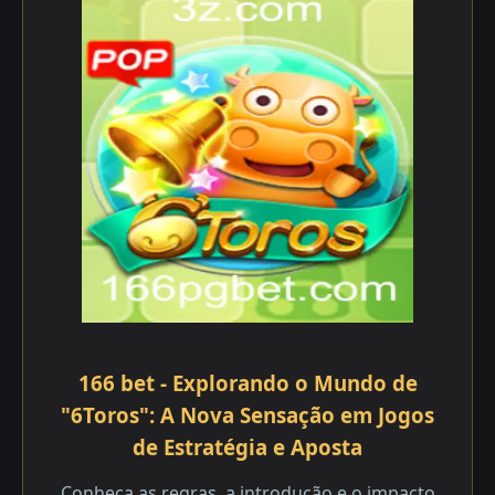
166 bet - Explorando o Mundo de
"6Toros": A Nova Sensação em Jogos
de Estratégia e Aposta
Conheça as regras, a introdução e o impacto