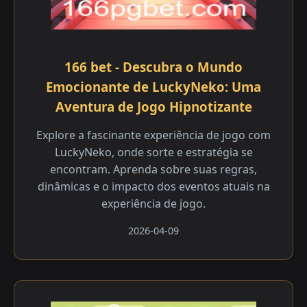
166 bet - Descubra o Mundo
Emocionante de LuckyNeko: Uma
Aventura de Jogo Hipnotizante
Explore a fascinante experiência de jogo com
LuckyNeko, onde sorte e estratégia se
encontram. Aprenda sobre suas regras,
dinâmicas e o impacto dos eventos atuais na
experiência de jogo.
2026-04-09