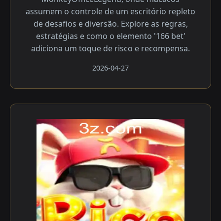
assumem o controle de um escritório repleto
de desafios e diversão. Explore as regras,
estratégias e como o elemento '166 bet'
adiciona um toque de risco e recompensa.
2026-04-27