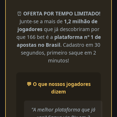
⏰
OFERTA POR TEMPO LIMITADO!
Junte-se a mais de
1,2 milhão de
jogadores
que já descobriram por
que 166 bet é a
plataforma nº 1 de
apostas no Brasil
. Cadastro em 30
segundos, primeiro saque em 2
minutos!
💬 O que nossos jogadores
dizem
"A melhor plataforma que já