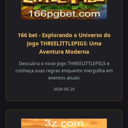
166 bet - Explorando o Universo do
Jogo THREELITTLEPIGS: Uma
Aventura Moderna
Descubra o novo jogo THREELITTLEPIGS e
conheça suas regras enquanto mergulha em
eventos atuais
2026-05-29