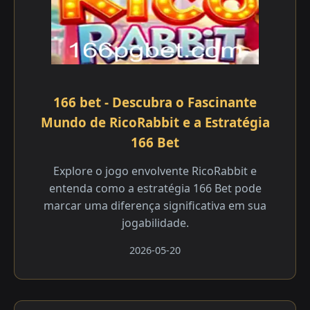
166 bet - Descubra o Fascinante
Mundo de RicoRabbit e a Estratégia
166 Bet
Explore o jogo envolvente RicoRabbit e
entenda como a estratégia 166 Bet pode
marcar uma diferença significativa em sua
jogabilidade.
2026-05-20