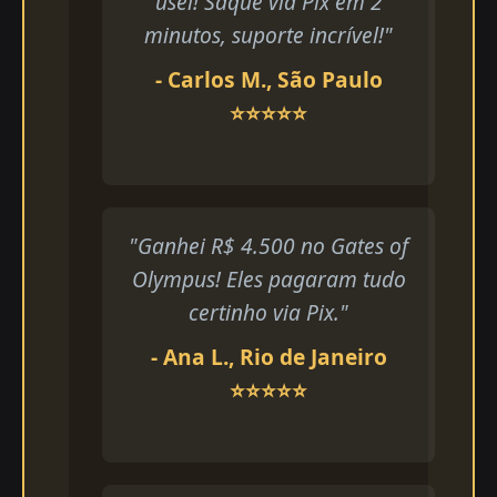
usei! Saque via Pix em 2
minutos, suporte incrível!"
- Carlos M., São Paulo
⭐⭐⭐⭐⭐
"Ganhei R$ 4.500 no Gates of
Olympus! Eles pagaram tudo
certinho via Pix."
- Ana L., Rio de Janeiro
⭐⭐⭐⭐⭐