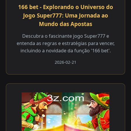
166 bet - Explorando o Universo do
Jogo Super777: Uma Jornada ao
Mundo das Apostas
Descubra o fascinante jogo Super777 e
entenda as regras e estratégias para vencer,
incluindo a novidade da função '166 bet'.
2026-02-21