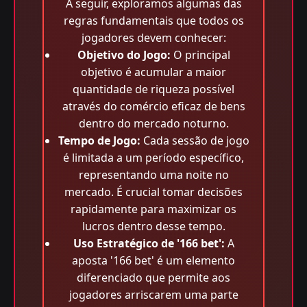
A seguir, exploramos algumas das
regras fundamentais que todos os
jogadores devem conhecer:
Objetivo do Jogo:
O principal
objetivo é acumular a maior
quantidade de riqueza possível
através do comércio eficaz de bens
dentro do mercado noturno.
Tempo de Jogo:
Cada sessão de jogo
é limitada a um período específico,
representando uma noite no
mercado. É crucial tomar decisões
rapidamente para maximizar os
lucros dentro desse tempo.
Uso Estratégico de '166 bet':
A
aposta '166 bet' é um elemento
diferenciado que permite aos
jogadores arriscarem uma parte