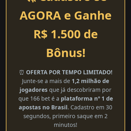
AGORA e Ganhe
R$ 1.500 de
Bônus!
⏰
OFERTA POR TEMPO LIMITADO!
Junte-se a mais de
1,2 milhão de
jogadores
que já descobriram por
que 166 bet é a
plataforma nº 1 de
apostas no Brasil
. Cadastro em 30
segundos, primeiro saque em 2
minutos!