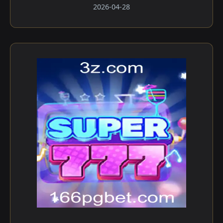
2026-04-28