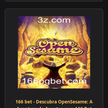
166 bet - Descubra OpenSesame: A