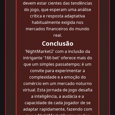
devem estar cientes das tendências
do jogo, que esperam uma análise
crítica e resposta adaptativa
habitualmente exigida nos
mercados financeiros do mundo
real.
Conclusão
'NightMarket2' com a inclusão da
intrigante '166 bet' oferece mais do
que um simples passatempo; é um
convite para experimentar a
complexidade e a emoção do
comércio em um mercado noturno
virtual. Esta jornada de jogo desafia
a inteligência, a audácia e a
capacidade de cada jogador de se
adaptar rapidamente, fazendo com