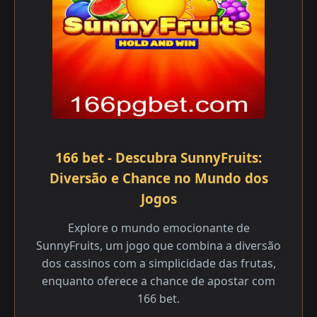
166 bet - Descubra SunnyFruits:
Diversão e Chance no Mundo dos
Jogos
Explore o mundo emocionante de
SunnyFruits, um jogo que combina a diversão
dos cassinos com a simplicidade das frutas,
enquanto oferece a chance de apostar com
166 bet.