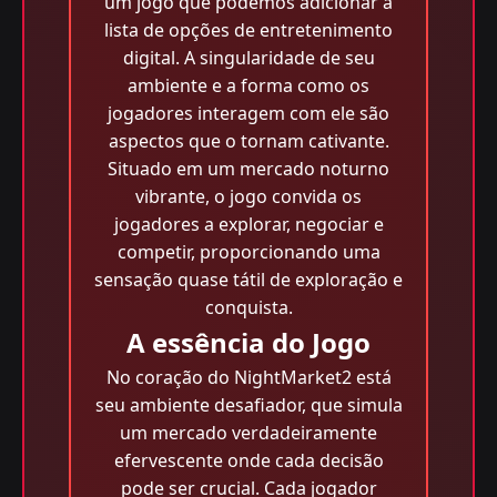
um jogo que podemos adicionar à
lista de opções de entretenimento
digital. A singularidade de seu
ambiente e a forma como os
jogadores interagem com ele são
aspectos que o tornam cativante.
Situado em um mercado noturno
vibrante, o jogo convida os
jogadores a explorar, negociar e
competir, proporcionando uma
sensação quase tátil de exploração e
conquista.
A essência do Jogo
No coração do NightMarket2 está
seu ambiente desafiador, que simula
um mercado verdadeiramente
efervescente onde cada decisão
pode ser crucial. Cada jogador