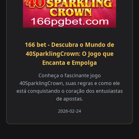
166 bet - Descubra o Mundo de
40SparklingCrown: O Jogo que
Encanta e Empolga
Conheça o fascinante jogo
40SparklingCrown, suas regras e como ele
está conquistando o coração dos entusiastas
de apostas.
2026-02-24