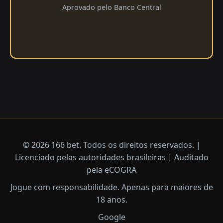
Aprovado pelo Banco Central
© 2026 166 bet. Todos os direitos reservados. |
Licenciado pelas autoridades brasileiras | Auditado
pela eCOGRA
Jogue com responsabilidade. Apenas para maiores de
18 anos.
Google