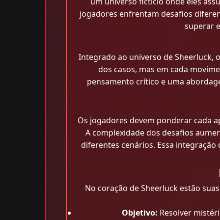
um universo fictício onde eles ass
jogadores enfrentam desafios difere
superar e
Integrado ao universo de Sheerluck, 
dos casos, mas em cada moviment
pensamento crítico e uma abordagem 
Os jogadores devem ponderar cada ap
A complexidade dos desafios aument
diferentes cenários. Essa integração
No coração de Sheerluck estão suas
Objetivo:
Resolver mistério