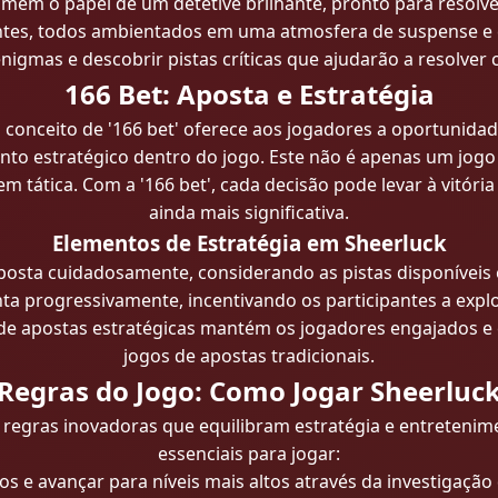
umem o papel de um detetive brilhante, pronto para resolve
ntes, todos ambientados em uma atmosfera de suspense e e
nigmas e descobrir pistas críticas que ajudarão a resolver 
166 Bet: Aposta e Estratégia
o conceito de '166 bet' oferece aos jogadores a oportunida
o estratégico dentro do jogo. Este não é apenas um jogo de
tática. Com a '166 bet', cada decisão pode levar à vitóri
ainda mais significativa.
Elementos de Estratégia em Sheerluck
osta cuidadosamente, considerando as pistas disponívei
a progressivamente, incentivando os participantes a explor
 de apostas estratégicas mantém os jogadores engajados e
jogos de apostas tradicionais.
Regras do Jogo: Como Jogar Sheerluc
 regras inovadoras que equilibram estratégia e entretenim
essenciais para jogar:
s e avançar para níveis mais altos através da investigação d