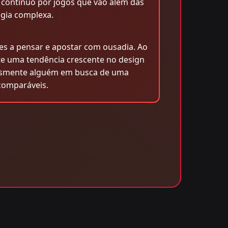
e contínuo por jogos que vão além das
égia complexa.
es a pensar e apostar com ousadia. Ao
te uma tendência crescente no design
plesmente alguém em busca de uma
ncomparáveis.