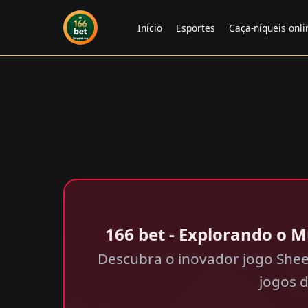
Início
Esportes
Caça-níqueis onli
166 bet - Explorando o 
Descubra o inovador jogo Shee
jogos 