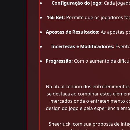
Configuração do Jogo:
Cada jogador
166 Bet:
Permite que os jogadores faç
Apostas de Resultados:
As apostas po
Incertezas e Modificadores:
Evento
Progressão:
Com o aumento da dificul
No atual cenário dos entretenimentos 
se destaca ao combinar estes element
mercados onde o entretenimento com
design do jogo e pela experiência em
Sheerluck, com sua proposta de inte