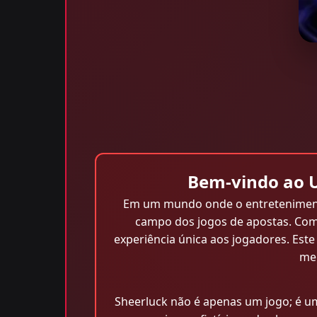
Bem-vindo ao 
Em um mundo onde o entretenimento
campo dos jogos de apostas. Comb
experiência única aos jogadores. Este
mer
Sheerluck não é apenas um jogo; é uma