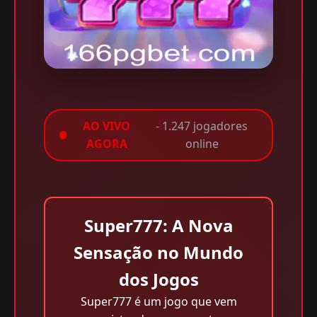
AO VIVO
- 1.247 jogadores
AGORA
online
Super777: A Nova
Sensação no Mundo
dos Jogos
Super777 é um jogo que vem