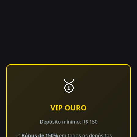
🥇
VIP OURO
Depósito mínimo: R$ 150
✅
Bônus de 150%
em todos os depósitos