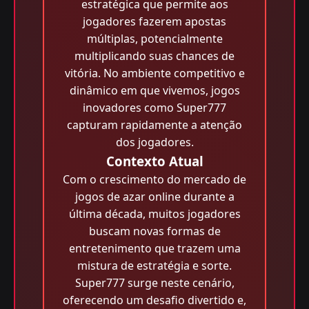
estratégica que permite aos
jogadores fazerem apostas
múltiplas, potencialmente
multiplicando suas chances de
vitória. No ambiente competitivo e
dinâmico em que vivemos, jogos
inovadores como Super777
capturam rapidamente a atenção
dos jogadores.
Contexto Atual
Com o crescimento do mercado de
jogos de azar online durante a
última década, muitos jogadores
buscam novas formas de
entretenimento que trazem uma
mistura de estratégia e sorte.
Super777 surge neste cenário,
oferecendo um desafio divertido e,