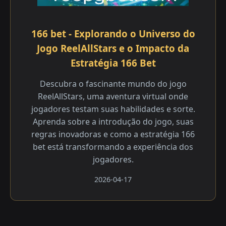
166 bet - Explorando o Universo do
Jogo ReelAllStars e o Impacto da
Estratégia 166 Bet
Descubra o fascinante mundo do jogo
ReelAllStars, uma aventura virtual onde
jogadores testam suas habilidades e sorte.
Aprenda sobre a introdução do jogo, suas
regras inovadoras e como a estratégia 166
bet está transformando a experiência dos
jogadores.
2026-04-17