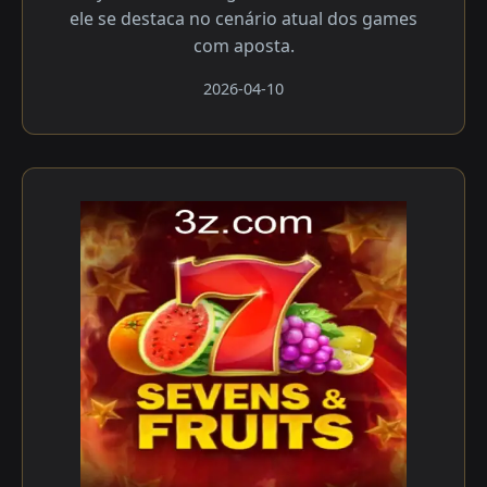
ele se destaca no cenário atual dos games
com aposta.
2026-04-10