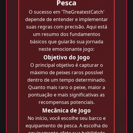
Pesca
O sucesso em 'TheGreatestCatch'
depende de entender e implementar
suas regras com precisão. Aqui está
um resumo dos fundamentos
básicos que guiarão sua jornada
neste emocionante jogo:
Objetivo do Jogo
O principal objetivo é capturar o
máximo de peixes raros possível
dentro de um tempo determinado.
Quanto mais raro o peixe, maior a
pontuação e mais significativas as
recompensas potenciais.
Mecânica de Jogo
No início, você escolhe seu barco e
equipamento de pesca. A escolha do