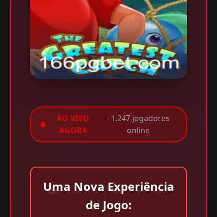
AO VIVO
- 1.247 jogadores
AGORA
online
Uma Nova Experiência
de Jogo: