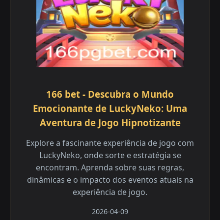
166 bet - Descubra o Mundo
Emocionante de LuckyNeko: Uma
Aventura de Jogo Hipnotizante
Explore a fascinante experiência de jogo com
LuckyNeko, onde sorte e estratégia se
encontram. Aprenda sobre suas regras,
dinâmicas e o impacto dos eventos atuais na
experiência de jogo.
2026-04-09