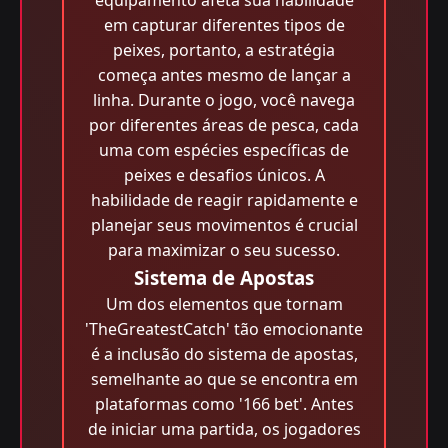
equipamento afeta sua habilidade
em capturar diferentes tipos de
peixes, portanto, a estratégia
começa antes mesmo de lançar a
linha. Durante o jogo, você navega
por diferentes áreas de pesca, cada
uma com espécies específicas de
peixes e desafios únicos. A
habilidade de reagir rapidamente e
planejar seus movimentos é crucial
para maximizar o seu sucesso.
Sistema de Apostas
Um dos elementos que tornam
'TheGreatestCatch' tão emocionante
é a inclusão do sistema de apostas,
semelhante ao que se encontra em
plataformas como '166 bet'. Antes
de iniciar uma partida, os jogadores