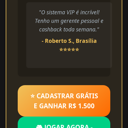
"O sistema VIP é incrível!
Tenho um gerente pessoal e
cashback toda semana."
- Roberto S., Brasília
⭐⭐⭐⭐⭐
⭐ CADASTRAR GRÁTIS
E GANHAR R$ 1.500
🎮 JOGAR AGORA -