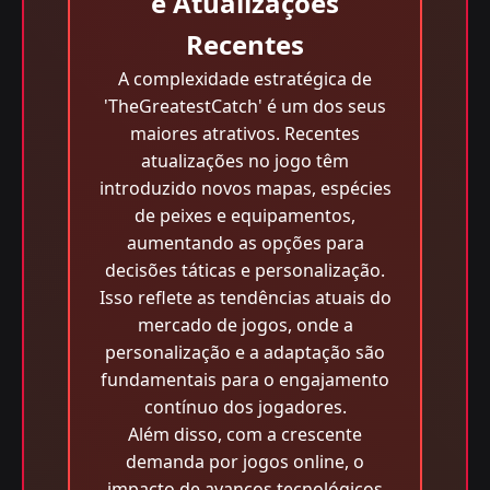
e Atualizações
Recentes
A complexidade estratégica de
'TheGreatestCatch' é um dos seus
maiores atrativos. Recentes
atualizações no jogo têm
introduzido novos mapas, espécies
de peixes e equipamentos,
aumentando as opções para
decisões táticas e personalização.
Isso reflete as tendências atuais do
mercado de jogos, onde a
personalização e a adaptação são
fundamentais para o engajamento
contínuo dos jogadores.
Além disso, com a crescente
demanda por jogos online, o
impacto de avanços tecnológicos