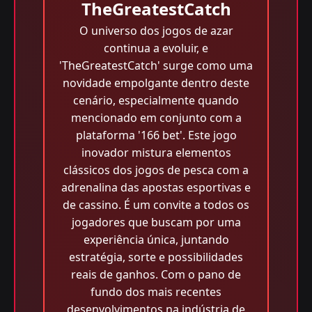
TheGreatestCatch
O universo dos jogos de azar
continua a evoluir, e
'TheGreatestCatch' surge como uma
novidade empolgante dentro deste
cenário, especialmente quando
mencionado em conjunto com a
plataforma '166 bet'. Este jogo
inovador mistura elementos
clássicos dos jogos de pesca com a
adrenalina das apostas esportivas e
de cassino. É um convite a todos os
jogadores que buscam por uma
experiência única, juntando
estratégia, sorte e possibilidades
reais de ganhos. Com o pano de
fundo dos mais recentes
desenvolvimentos na indústria de