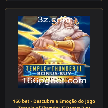
166 bet - Descubra a Emoção do Jogo