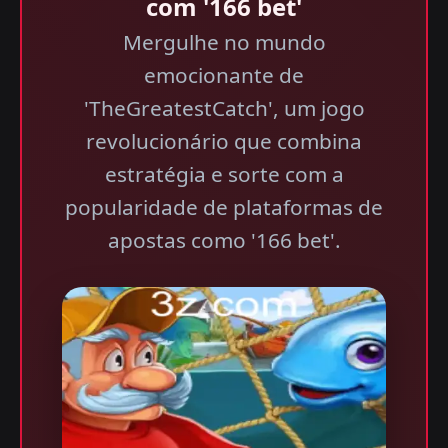
com '166 bet'
Mergulhe no mundo
emocionante de
'TheGreatestCatch', um jogo
revolucionário que combina
estratégia e sorte com a
popularidade de plataformas de
apostas como '166 bet'.