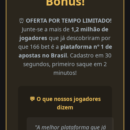
Bônus!
⏰
OFERTA POR TEMPO LIMITADO!
Junte-se a mais de
1,2 milhão de
jogadores
que já descobriram por
que 166 bet é a
plataforma nº 1 de
apostas no Brasil
. Cadastro em 30
segundos, primeiro saque em 2
minutos!
💬 O que nossos jogadores
dizem
"A melhor plataforma que já