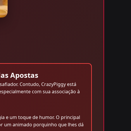
das Apostas
afiador. Contudo, CrazyPiggy está
especialmente com sua associação à
ia e um toque de humor. O principal
or um animado porquinho que lhes dá