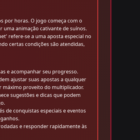
dos por horas. O jogo começa com o
or uma animação cativante de suínos.
bet' refere-se a uma aposta especial no
ando certas condições são atendidas,
cas e acompanhar seu progresso.
dem ajustar suas apostas a qualquer
r máximo proveito do multiplicador.
nece sugestões e dicas que podem
o.
s de conquistas especiais e eventos
 ganhos.
 rodadas e responder rapidamente às