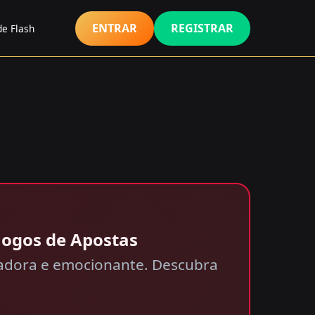
ENTRAR
REGISTRAR
de Flash
Jogos de Apostas
vadora e emocionante. Descubra