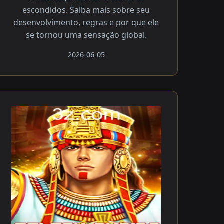
escondidos. Saiba mais sobre seu
desenvolvimento, regras e por que ele
se tornou uma sensação global.
2026-06-05