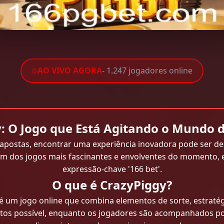
AO VIVO AGORA
- 1.247 jogadores online
: O Jogo que Está Agitando o Mundo 
postas, encontrar uma experiência inovadora pode ser des
 dos jogos mais fascinantes e envolventes do momento, 
expressão-chave '166 bet'.
O que é CrazyPiggy?
 um jogo online que combina elementos de sorte, estratég
ntos possível, enquanto os jogadores são acompanhados p