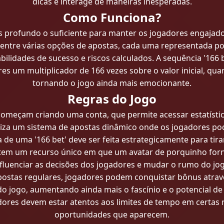
dicas e interage de maneiras inesperadas.
Como Funciona?
as profundo o suficiente para manter os jogadores engaja
 entre várias opções de apostas, cada uma representada p
ilidades de sucesso e riscos calculados. A sequência '166 
s um multiplicador de 166 vezes sobre o valor inicial, qu
tornando o jogo ainda mais emocionante.
Regras do Jogo
omeçam criando uma conta, que permite acessar estatísti
liza um sistema de apostas dinâmico onde os jogadores po
de uma '166 bet' deve ser feita estrategicamente para tira
tem um recurso único em que um avatar de porquinho for
nfluenciar as decisões dos jogadores e mudar o rumo do jog
ostas regulares, jogadores podem conquistar bônus atravé
do jogo, aumentando ainda mais o fascínio e o potencial de
ores devem estar atentos aos limites de tempo em certas
oportunidades que aparecem.