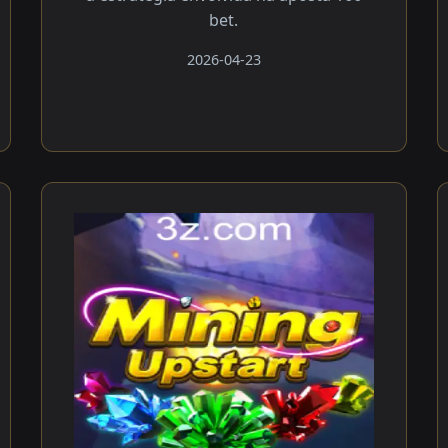
bet.
2026-04-23