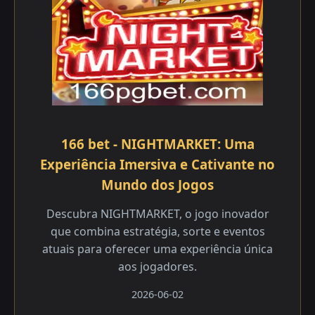
166 bet - NIGHTMARKET: Uma
Experiência Imersiva e Cativante no
Mundo dos Jogos
Descubra NIGHTMARKET, o jogo inovador
que combina estratégia, sorte e eventos
atuais para oferecer uma experiência única
aos jogadores.
2026-06-02