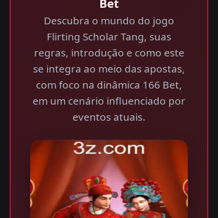
Bet
Descubra o mundo do jogo
Flirting Scholar Tang, suas
regras, introdução e como este
se integra ao meio das apostas,
com foco na dinâmica 166 Bet,
em um cenário influenciado por
eventos atuais.