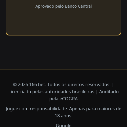
Aprovado pelo Banco Central
© 2026 166 bet. Todos os direitos reservados. |
Licenciado pelas autoridades brasileiras | Auditado
pela eCOGRA
Jogue com responsabilidade. Apenas para maiores de
18 anos.
Google