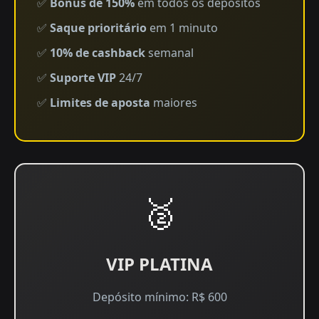
✅
Bônus de 150%
em todos os depósitos
✅
Saque prioritário
em 1 minuto
✅
10% de cashback
semanal
✅
Suporte VIP
24/7
✅
Limites de aposta
maiores
🥈
VIP PLATINA
Depósito mínimo: R$ 600