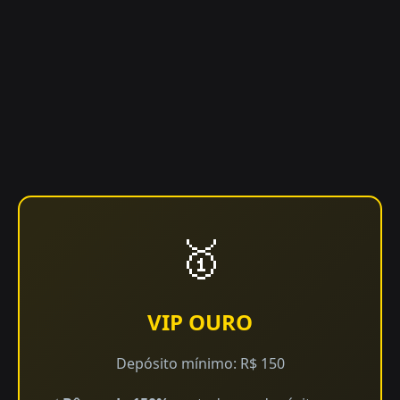
🥇
VIP OURO
Depósito mínimo: R$ 150