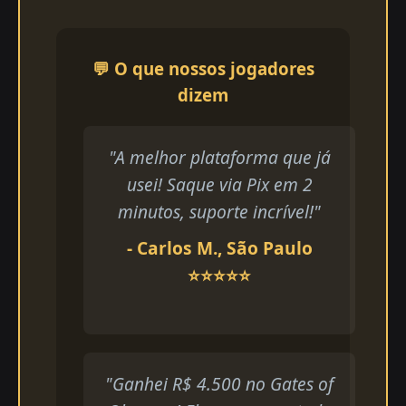
💬 O que nossos jogadores
dizem
"A melhor plataforma que já
usei! Saque via Pix em 2
minutos, suporte incrível!"
- Carlos M., São Paulo
⭐⭐⭐⭐⭐
"Ganhei R$ 4.500 no Gates of