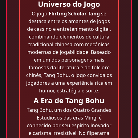
Universo do Jogo
O jogo
Flirting Scholar Tang
se
destaca entre os amantes de jogos
de cassino e entretenimento digital,
combinando elementos de cultura
tradicional chinesa com mecânicas
modernas de jogabilidade. Baseado
em um dos personagens mais
famosos da literatura e do folclore
chinês, Tang Bohu, o jogo convida os
jogadores a uma experiência rica em
humor, estratégia e sorte.
A Era de Tang Bohu
Tang Bohu, um dos Quatro Grandes
Estudiosos das eras Ming, é
conhecido por seu espírito inovador
e carisma irresistível. No fliperama