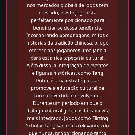
nos mercados globais de jogos tem
crescido, e este jogo está
perfeitamente posicionado para
beneficiar-se dessa tendência.
Incorporando personagens, mitos e
histórias da tradição chinesa, o jogo
oferece aos jogadores uma janela
para essa rica tapeçaria cultural.
Além disso, a integração de eventos
e figuras históricas, como Tang
Bohu, é uma estratégia que
promove a educação cultural de
forma divertida e envolvente.
Durante um período em que o
diálogo cultural global está cada vez
mais integrado, jogos como Flirting
Scholar Tang são mais relevantes do
que nunca, proporcionando tanto