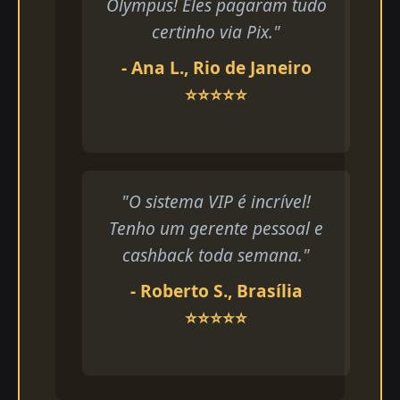
Olympus! Eles pagaram tudo
certinho via Pix."
- Ana L., Rio de Janeiro
⭐⭐⭐⭐⭐
"O sistema VIP é incrível!
Tenho um gerente pessoal e
cashback toda semana."
- Roberto S., Brasília
⭐⭐⭐⭐⭐