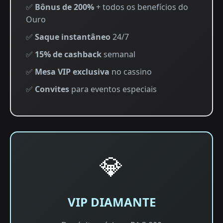
✅
Bônus de 200%
+ todos os benefícios do
Ouro
✅
Saque instantâneo
24/7
✅
15% de cashback
semanal
✅
Mesa VIP exclusiva
no cassino
✅
Convites
para eventos especiais
💎
VIP DIAMANTE