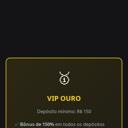
🥇
VIP OURO
Depósito mínimo: R$ 150
✅
Bônus de 150%
em todos os depósitos