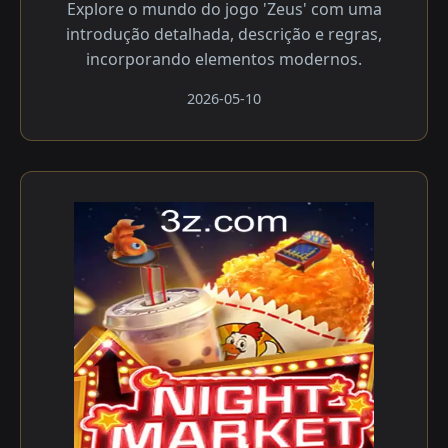
Explore o mundo do jogo 'Zeus' com uma
introdução detalhada, descrição e regras,
incorporando elementos modernos.
2026-05-10