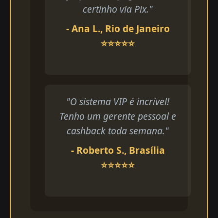
certinho via Pix."
- Ana L., Rio de Janeiro
⭐⭐⭐⭐⭐
"O sistema VIP é incrível!
Tenho um gerente pessoal e
cashback toda semana."
- Roberto S., Brasília
⭐⭐⭐⭐⭐