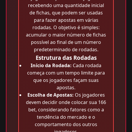
recebendo uma quantidade inicial
de fichas, que podem ser usadas
para fazer apostas em várias
rodadas. O objetivo é simples:
acumular o maior número de fichas
possível ao final de um número
predeterminado de rodadas.
Estrutura das Rodadas
Início da Rodada:
Cada rodada
começa com um tempo limite para
que os jogadores façam suas
apostas.
Escolha de Apostas:
Os jogadores
devem decidir onde colocar sua 166
bet, considerando fatores como a
tendência do mercado e o
comportamento dos outros
jogadores.