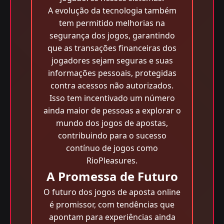
A evolução da tecnologia também
tem permitido melhorias na
segurança dos jogos, garantindo
que as transações financeiras dos
jogadores sejam seguras e suas
informações pessoais, protegidas
contra acessos não autorizados.
Isso tem incentivado um número
ainda maior de pessoas a explorar o
mundo dos jogos de apostas,
contribuindo para o sucesso
contínuo de jogos como
RioPleasures.
A Promessa de Futuro
O futuro dos jogos de aposta online
é promissor, com tendências que
apontam para experiências ainda