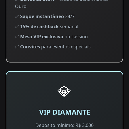
Ouro
✅
Saque instantâneo
24/7
✅
15% de cashback
semanal
✅
Mesa VIP exclusiva
no cassino
✅
Convites
para eventos especiais
💎
VIP DIAMANTE
Depósito mínimo: R$ 3.000